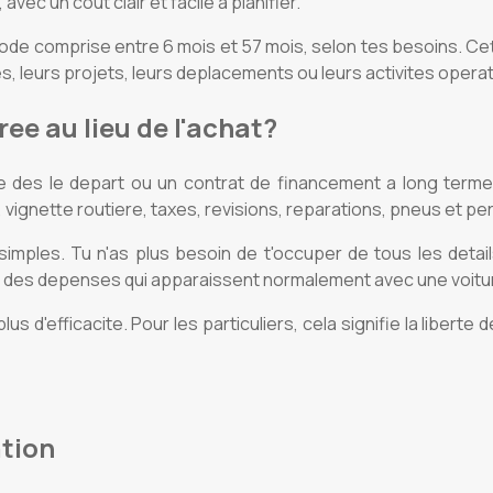
avec un cout clair et facile a planifier.
ode comprise entre 6 mois et 57 mois, selon tes besoins. Cette 
s, leurs projets, leurs deplacements ou leurs activites operat
ee au lieu de l'achat?
des le depart ou un contrat de financement a long terme. E
 vignette routiere, taxes, revisions, reparations, pneus et pe
mples. Tu n'as plus besoin de t'occuper de tous les details 
p des depenses qui apparaissent normalement avec une voiture
us d'efficacite. Pour les particuliers, cela signifie la libert
ation