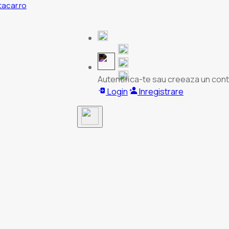
tacar.ro
Autentifica-te sau creeaza un cont
Login
Inregistrare