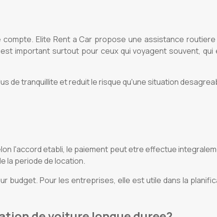
ite compte. Elite Rent a Car propose une assistance routiere
est important surtout pour ceux qui voyagent souvent, qui eff
us de tranquillite et reduit le risque qu'une situation desagr
elon l'accord etabli, le paiement peut etre effectue integrale
e la periode de location.
leur budget. Pour les entreprises, elle est utile dans la planif
cation de voiture longue duree?