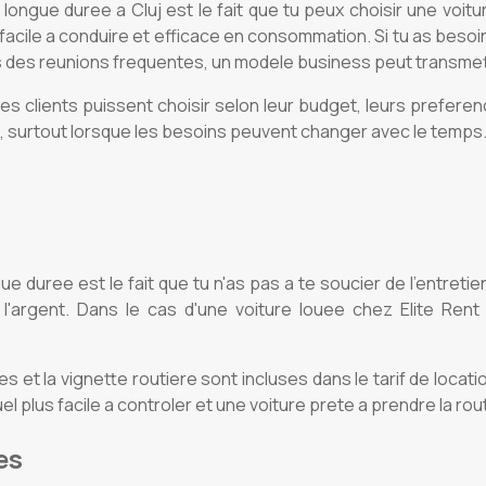
ongue duree a Cluj est le fait que tu peux choisir une voitu
acile a conduire et efficace en consommation. Si tu as besoin 
as des reunions frequentes, un modele business peut transmet
les clients puissent choisir selon leur budget, leurs preferenc
ee, surtout lorsque les besoins peuvent changer avec le temps
e duree est le fait que tu n'as pas a te soucier de l'entretien
rgent. Dans le cas d'une voiture louee chez Elite Rent a C
 et la vignette routiere sont incluses dans le tarif de location
 plus facile a controler et une voiture prete a prendre la rou
es