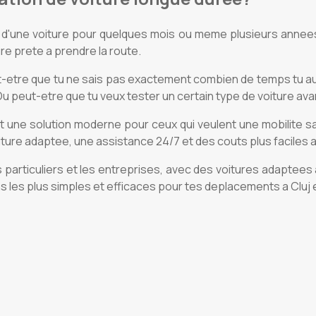
n d'une voiture pour quelques mois ou meme plusieurs annees,
re prete a prendre la route.
 Peut-etre que tu ne sais pas exactement combien de temps tu a
Ou peut-etre que tu veux tester un certain type de voiture av
t une solution moderne pour ceux qui veulent une mobilite sa
oiture adaptee, une assistance 24/7 et des couts plus faciles a
articuliers et les entreprises, avec des voitures adaptees a d
s les plus simples et efficaces pour tes deplacements a Cluj 