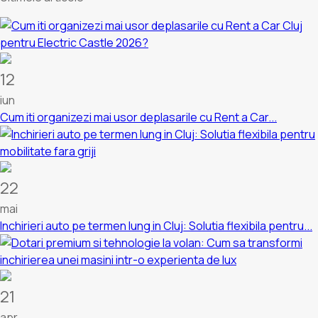
12
iun
Cum iti organizezi mai usor deplasarile cu Rent a Car...
22
mai
Inchirieri auto pe termen lung in Cluj: Solutia flexibila pentru...
21
apr