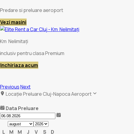
Predare si preluare aeroport
Vezi masini
Km Nelimitați
inclusiv pentru clasa Premium
Inchiriaza acum
Previous
Next
Locație Preluare
Cluj-Napoca Aeroport
Data Preluare
L
M
M
J
V
S
D