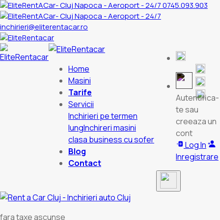
0745.093.903
inchirieri@eliterentacar.ro
Home
Masini
Tarife
Autentifica-
Servicii
te sau
Inchirieri pe termen
creeaza un
lung
Inchireri masini
cont
clasa business cu sofer
Log In
Blog
Inregistrare
Contact
fara taxe ascunse