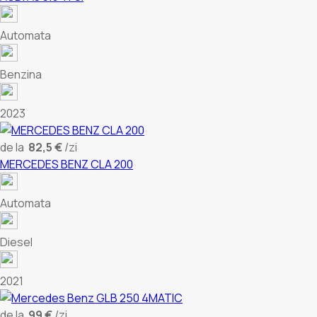
Automata
Benzina
2023
de la
82,5 €
/zi
MERCEDES BENZ CLA 200
Automata
Diesel
2021
de la
99 €
/zi