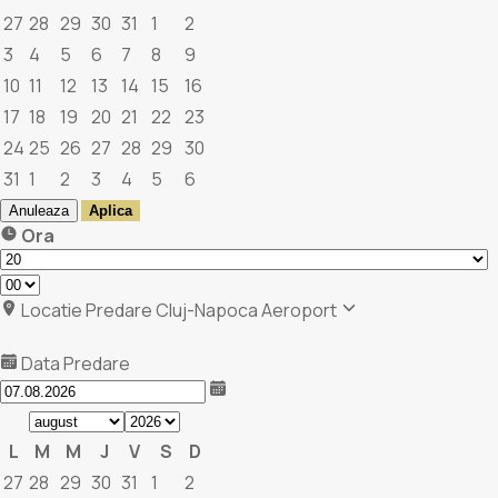
27
28
29
30
31
1
2
3
4
5
6
7
8
9
10
11
12
13
14
15
16
17
18
19
20
21
22
23
24
25
26
27
28
29
30
31
1
2
3
4
5
6
Anuleaza
Aplica
Ora
Locatie Predare
Cluj-Napoca Aeroport
Data Predare
L
M
M
J
V
S
D
27
28
29
30
31
1
2