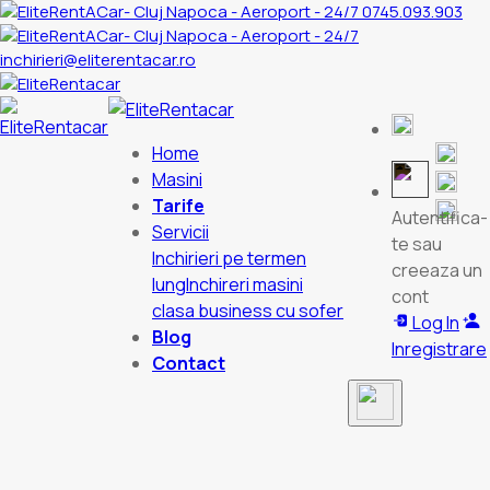
0745.093.903
inchirieri@eliterentacar.ro
Home
Masini
Tarife
Autentifica-
Servicii
te sau
Inchirieri pe termen
creeaza un
lung
Inchireri masini
cont
clasa business cu sofer
Log In
Blog
Inregistrare
Contact