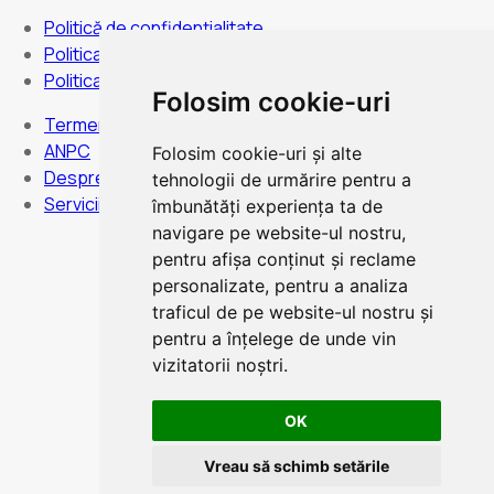
Politică de confidențialitate
Politica de anulare
Politica de cookies
Folosim cookie-uri
Termeni și condiții
ANPC
Folosim cookie-uri și alte
Despre noi
tehnologii de urmărire pentru a
Servicii
îmbunătăți experiența ta de
navigare pe website-ul nostru,
pentru afișa conținut și reclame
personalizate, pentru a analiza
Program:
Luni duminica - Non stop
traficul de pe website-ul nostru și
pentru a înțelege de unde vin
vizitatorii noștri.
OK
Plata card
Vreau să schimb setările