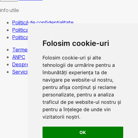
info utile
Politică de confidențialitate
Politica de anulare
Politica de cookies
Folosim cookie-uri
Termeni și condiții
ANPC
Folosim cookie-uri și alte
Despre noi
tehnologii de urmărire pentru a
Servicii
îmbunătăți experiența ta de
navigare pe website-ul nostru,
pentru afișa conținut și reclame
personalizate, pentru a analiza
Program:
Luni duminica - Non stop
traficul de pe website-ul nostru și
pentru a înțelege de unde vin
vizitatorii noștri.
OK
Plata card