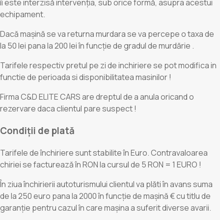
îi este interzisă intervenția, sub orice formă, asupra acestui
echipament.
Dacă mașină se va returna murdara se va percepe o taxa de
la 50 lei pana la 200 lei în funcție de gradul de murdărie .
Tarifele respectiv pretul pe zi de inchiriere se pot modifica in
functie de perioada si disponibilitatea masinilor !
Firma C&D ELITE CARS are dreptul de a anula oricand o
rezervare daca clientul pare suspect !
Condiții de plată
Tarifele de închiriere sunt stabilite în Euro. Contravaloarea
chiriei se facturează în RON la cursul de 5 RON = 1 EURO !
În ziua închirierii autoturismului clientul va plăti în avans suma
de la 250 euro pana la 2000 în funcție de mașină € cu titlu de
garanție pentru cazul în care mașina a suferit diverse avarii.