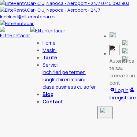
0745.093.903
inchirieri@eliterentacar.ro
Home
Masini
Tarife
Autentifica-
Servicii
te sau
Inchirieri pe termen
creeaza un
lung
Inchireri masini
cont
clasa business cu sofer
Log In
Blog
Inregistrare
Contact