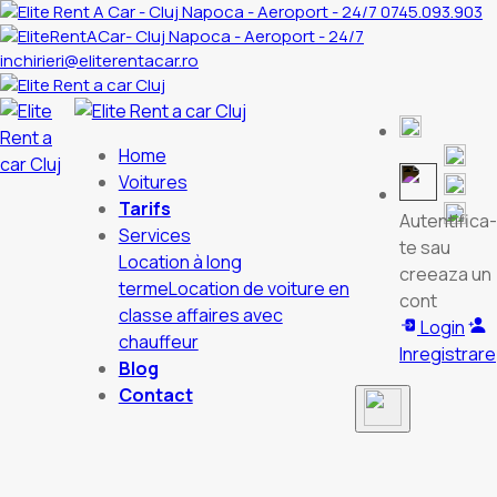
0745.093.903
inchirieri@eliterentacar.ro
Home
Voitures
Tarifs
Autentifica-
Services
te sau
Location à long
creeaza un
terme
Location de voiture en
cont
classe affaires avec
Login
chauffeur
Inregistrare
Blog
Contact