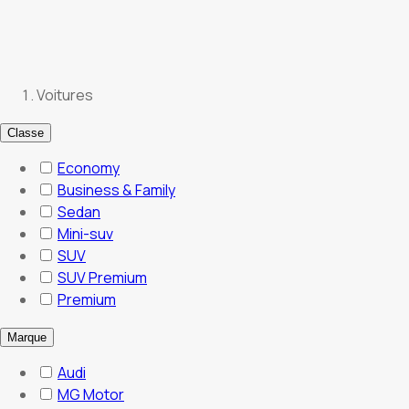
Voitures
Classe
Economy
Business & Family
Sedan
Mini-suv
SUV
SUV Premium
Premium
Marque
Audi
MG Motor