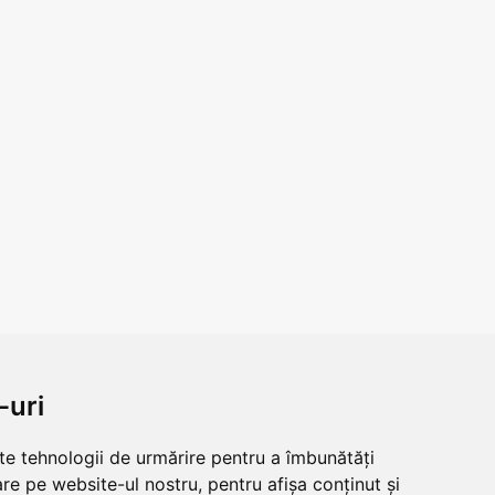
-uri
lte tehnologii de urmărire pentru a îmbunătăți
re pe website-ul nostru, pentru afișa conținut și