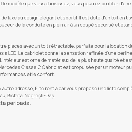
oit le modèle que vous choisissez, vous pourrez profiter d'un
 luxe au design élégant et sportif. Il est doté d'un toit en t
ouceur de la conduite en plein air à un coupé sécurisé et étanc
re places avec un toit rétractable, parfaite pour la location 
 à LED. Le cabriolet donne la sensation raffinée d'une berline,
 L'intérieur est orné de matériaux de la plus haute qualité et 
a Mercedes Classe C Cabriolet est propulsée par un moteur pu
rformances et le confort.
ne autre adresse, Elite rent a car vous propose une liste com
u, Bistrița, Negrești-Oaș.
sta perioada.