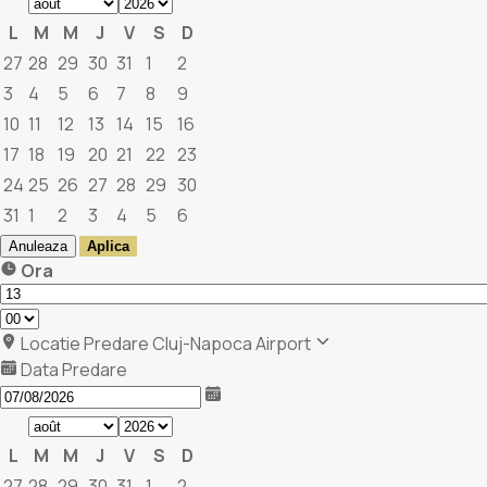
L
M
M
J
V
S
D
27
28
29
30
31
1
2
3
4
5
6
7
8
9
10
11
12
13
14
15
16
17
18
19
20
21
22
23
24
25
26
27
28
29
30
31
1
2
3
4
5
6
Anuleaza
Aplica
Ora
Locatie Predare
Cluj-Napoca Airport
Data Predare
L
M
M
J
V
S
D
27
28
29
30
31
1
2