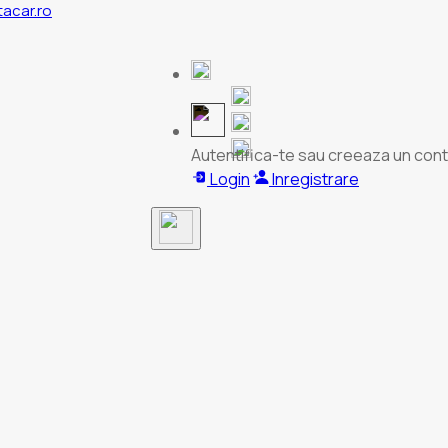
tacar.ro
Autentifica-te sau creeaza un cont
Login
Inregistrare