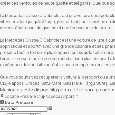
créer des véhicules de haute qualité et élégants. Quel que s
La Mercedes Classe C Cabriolet est une voiture décapotable de
vitesses allant jusqu'à 31 mph, permettant une transition en d
des matériaux haut de gamme et une technologie de pointe.
La Mercedes Classe C Cabriolet est une voiture de luxe à quat
sophistiqué et sportif, avec une grande calandre et des phares
presque tout le toit se replie élégamment sous le toit arrière.
libres, d'un système de son surround et bien plus encore. L
expérience de conduite agréable, sans compromis sur les pe
Que vous souhaitiez récupérer la voiture à l'aéroport ou à u
Cluj-Napoca, Oradea, Satu-Mare, Baia Mare, Târgu Mureș, Zală
Masina nu este disponibila pentru rezervare pe acea
Locație Preluare
Cluj-Napoca Airport
Data Preluare