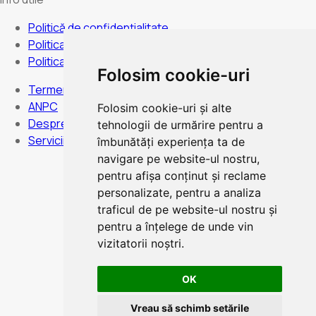
Politică de confidențialitate
Politica de anulare
Politica de cookies
Folosim cookie-uri
Termeni și condiții
ANPC
Folosim cookie-uri și alte
Despre noi
tehnologii de urmărire pentru a
Servicii
îmbunătăți experiența ta de
navigare pe website-ul nostru,
pentru afișa conținut și reclame
personalizate, pentru a analiza
Program:
Luni duminica - Non stop
traficul de pe website-ul nostru și
pentru a înțelege de unde vin
vizitatorii noștri.
OK
Plata card
Vreau să schimb setările