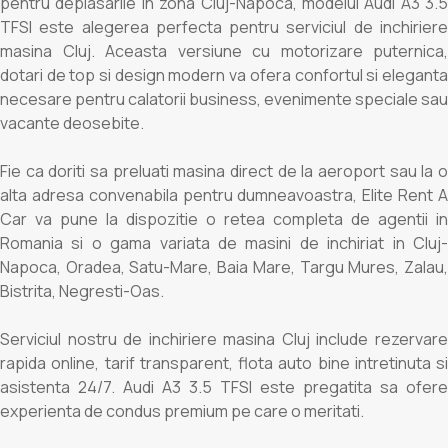
pentru deplasarile in zona Cluj-Napoca, modelul Audi A3 3.5
TFSI este alegerea perfecta pentru serviciul de inchiriere
masina Cluj. Aceasta versiune cu motorizare puternica,
dotari de top si design modern va ofera confortul si eleganta
necesare pentru calatorii business, evenimente speciale sau
vacante deosebite.
Fie ca doriti sa preluati masina direct de la aeroport sau la o
alta adresa convenabila pentru dumneavoastra, Elite Rent A
Car va pune la dispozitie o retea completa de agentii in
Romania si o gama variata de masini de inchiriat in Cluj-
Napoca, Oradea, Satu-Mare, Baia Mare, Targu Mures, Zalau,
Bistrita, Negresti-Oas.
Serviciul nostru de inchiriere masina Cluj include rezervare
rapida online, tarif transparent, flota auto bine intretinuta si
asistenta 24/7. Audi A3 3.5 TFSI este pregatita sa ofere
experienta de condus premium pe care o meritati.