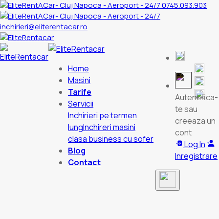
0745.093.903
inchirieri@eliterentacar.ro
Home
Masini
Tarife
Autentifica-
Servicii
te sau
Inchirieri pe termen
creeaza un
lung
Inchireri masini
cont
clasa business cu sofer
Log In
Blog
Inregistrare
Contact