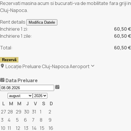
Rezervati masina acum si bucurati-va de mobilitate fara griji in
Cluj-Napoca.
Rent details
Modifica Datele
Inchiriere 1 zi:
60,50 €
Inchiriere 1 zile:
60,50 €
Total:
60,50 €
Rezervă
Locație Preluare
Cluj-Napoca Aeroport
Data Preluare
L
M
M
J
V
S
D
27
28
29
30
31
1
2
3
4
5
6
7
8
9
10
11
12
13
14
15
16