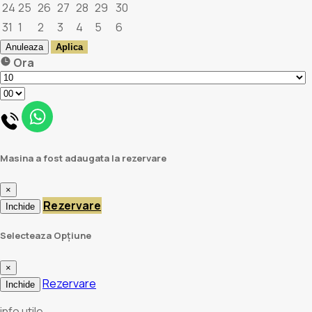
24
25
26
27
28
29
30
31
1
2
3
4
5
6
Anuleaza
Aplica
Ora
Masina a fost adaugata la rezervare
×
Rezervare
Inchide
Selecteaza Opțiune
×
Rezervare
Inchide
info utile