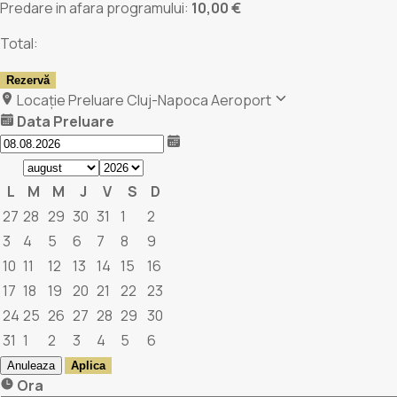
Predare in afara programului:
10,00 €
Total:
Rezervă
Locație Preluare
Cluj-Napoca Aeroport
Data Preluare
L
M
M
J
V
S
D
27
28
29
30
31
1
2
3
4
5
6
7
8
9
10
11
12
13
14
15
16
17
18
19
20
21
22
23
24
25
26
27
28
29
30
31
1
2
3
4
5
6
Anuleaza
Aplica
Ora