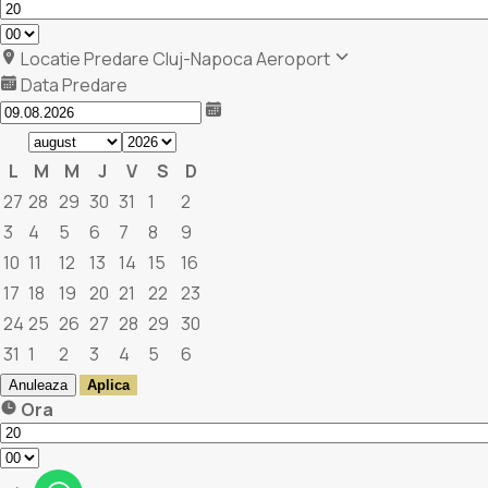
Locatie Predare
Cluj-Napoca Aeroport
Data Predare
L
M
M
J
V
S
D
27
28
29
30
31
1
2
3
4
5
6
7
8
9
10
11
12
13
14
15
16
17
18
19
20
21
22
23
24
25
26
27
28
29
30
31
1
2
3
4
5
6
Anuleaza
Aplica
Ora