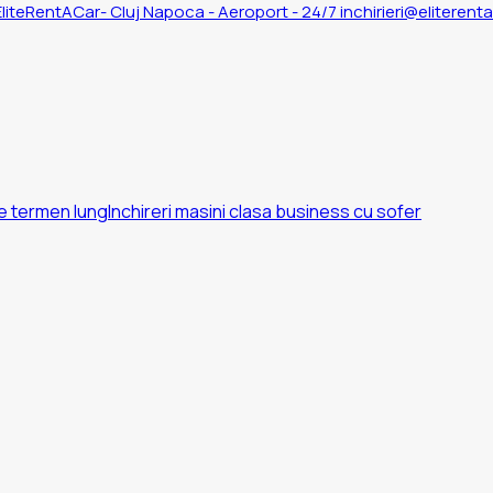
inchirieri@eliterent
pe termen lung
Inchireri masini clasa business cu sofer