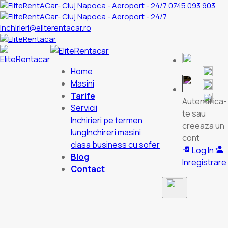
0745.093.903
inchirieri@eliterentacar.ro
Home
Masini
Tarife
Autentifica-
Servicii
te sau
Inchirieri pe termen
creeaza un
lung
Inchireri masini
cont
clasa business cu sofer
Log In
Blog
Inregistrare
Contact