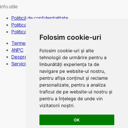
info utile
Politică de confidențialitate
Politica de anulare
Politica de cookies
Folosim cookie-uri
Termeni și condiții
ANPC
Folosim cookie-uri și alte
Despre noi
tehnologii de urmărire pentru a
Servicii
îmbunătăți experiența ta de
navigare pe website-ul nostru,
pentru afișa conținut și reclame
personalizate, pentru a analiza
Program:
Luni duminica - Non stop
traficul de pe website-ul nostru și
pentru a înțelege de unde vin
vizitatorii noștri.
OK
Plata card