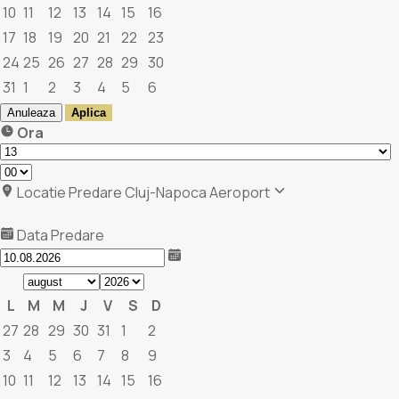
10
11
12
13
14
15
16
17
18
19
20
21
22
23
24
25
26
27
28
29
30
31
1
2
3
4
5
6
Anuleaza
Aplica
Ora
Locatie Predare
Cluj-Napoca Aeroport
Data Predare
L
M
M
J
V
S
D
27
28
29
30
31
1
2
3
4
5
6
7
8
9
10
11
12
13
14
15
16