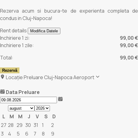
Rezerva acum si bucura-te de experienta completa de
condus in Cluj-Napoca!
Rent details
Modifica Datele
Inchiriere 1 zi:
99,00 €
Inchiriere 1 zile:
99,00 €
Total:
99,00 €
Rezervă
Locație Preluare
Cluj-Napoca Aeroport
Data Preluare
L
M
M
J
V
S
D
27
28
29
30
31
1
2
3
4
5
6
7
8
9