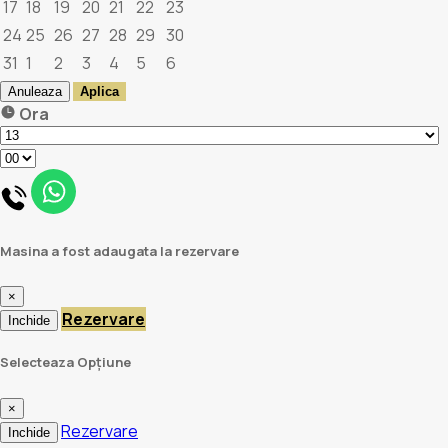
17
18
19
20
21
22
23
24
25
26
27
28
29
30
31
1
2
3
4
5
6
Anuleaza
Aplica
Ora
Masina a fost adaugata la rezervare
×
Rezervare
Inchide
Selecteaza Opțiune
×
Rezervare
Inchide