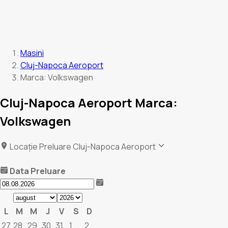
Masini
Cluj-Napoca Aeroport
Marca: Volkswagen
Cluj-Napoca Aeroport Marca:
Volkswagen
Locație Preluare
Cluj-Napoca Aeroport
Data Preluare
L
M
M
J
V
S
D
27
28
29
30
31
1
2