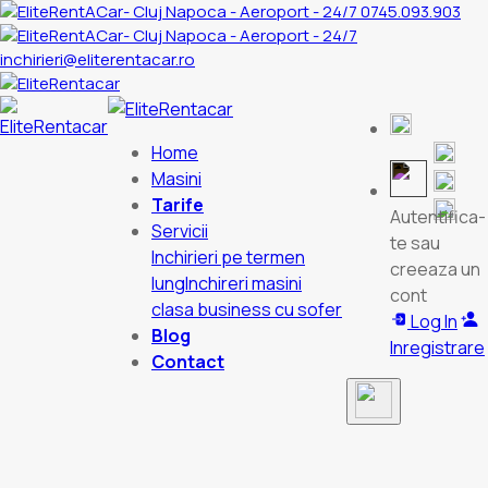
0745.093.903
inchirieri@eliterentacar.ro
Home
Masini
Tarife
Autentifica-
Servicii
te sau
Inchirieri pe termen
creeaza un
lung
Inchireri masini
cont
clasa business cu sofer
Log In
Blog
Inregistrare
Contact