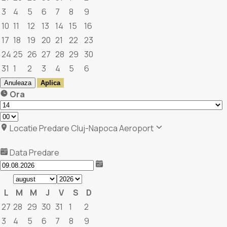
3
4
5
6
7
8
9
10
11
12
13
14
15
16
17
18
19
20
21
22
23
24
25
26
27
28
29
30
31
1
2
3
4
5
6
Anuleaza
Aplica
Ora
Locatie Predare
Cluj-Napoca Aeroport
Data Predare
L
M
M
J
V
S
D
27
28
29
30
31
1
2
3
4
5
6
7
8
9