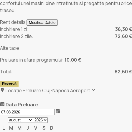
confortul unei masini bine intretinute si pregatite pentru orice
traseu.
Rent details
Modifica Datele
Inchiriere 1 zi:
36,30 €
Inchiriere 2 zile:
72,60 €
Alte taxe
Preluare in afara programului:
10,00 €
Total:
82,60 €
Rezervă
Locație Preluare
Cluj-Napoca Aeroport
Data Preluare
L
M
M
J
V
S
D