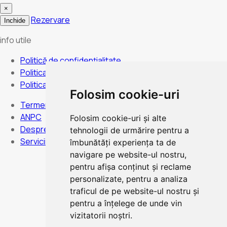
×
Rezervare
Inchide
info utile
Politică de confidențialitate
Politica de anulare
Politica de cookies
Folosim cookie-uri
Termeni și condiții
ANPC
Folosim cookie-uri și alte
Despre noi
tehnologii de urmărire pentru a
Servicii
îmbunătăți experiența ta de
navigare pe website-ul nostru,
pentru afișa conținut și reclame
personalizate, pentru a analiza
Program:
Luni duminica - Non stop
traficul de pe website-ul nostru și
pentru a înțelege de unde vin
vizitatorii noștri.