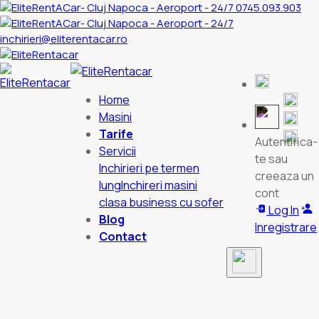
0745.093.903
inchirieri@eliterentacar.ro
Home
Masini
Tarife
Autentifica-
Servicii
te sau
Inchirieri pe termen
creeaza un
lung
Inchireri masini
cont
clasa business cu sofer
Log In
Blog
Inregistrare
Contact