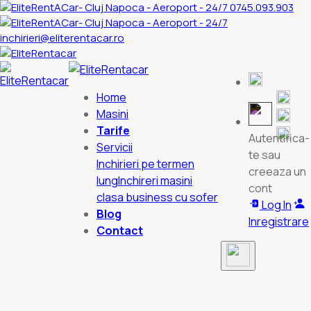
0745.093.903
inchirieri@eliterentacar.ro
Home
Masini
Tarife
Autentifica-
Servicii
te sau
Inchirieri pe termen
creeaza un
lung
Inchireri masini
cont
clasa business cu sofer
Log In
Blog
Inregistrare
Contact