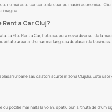
lor auto nu mai este concentrata doar pe masini economice. Clie
si imagine.
e Rent a Car Cluj?
piata. La Elite Rent a Car, flota acopera nevoi diverse: de la 
bilitate urbana, drumuri mai lungi sau deplasari de business.
plasari urbane sau calatorii scurte in zona Clujului. Este usor
u pozitie mai inalta la volan, spatiu bun si tinuta de drum sigu