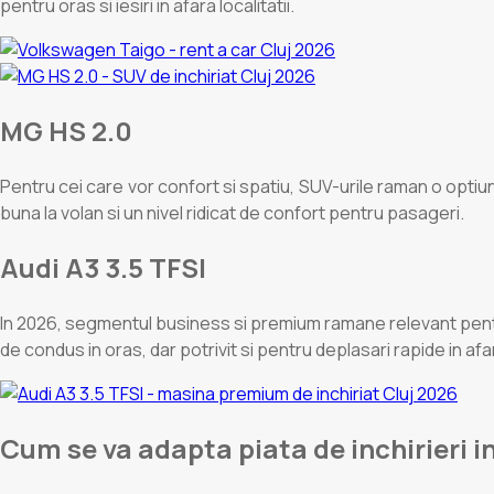
pentru oras si iesiri in afara localitatii.
MG HS 2.0
Pentru cei care vor confort si spatiu, SUV-urile raman o optiu
buna la volan si un nivel ridicat de confort pentru pasageri.
Audi A3 3.5 TFSI
In 2026, segmentul business si premium ramane relevant pentr
de condus in oras, dar potrivit si pentru deplasari rapide in afara
Cum se va adapta piata de inchirieri i