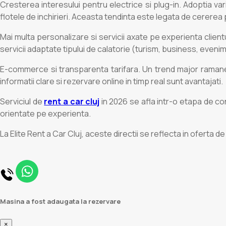
Cresterea interesului pentru electrice si plug-in. Adoptia vari
flotele de inchirieri. Aceasta tendinta este legata de cererea p
Mai multa personalizare si servicii axate pe experienta clientul
servicii adaptate tipului de calatorie (turism, business, eveni
E-commerce si transparenta tarifara. Un trend major ramane cla
informatii clare si rezervare online in timp real sunt avantajati.
Serviciul de
rent a car cluj
in 2026 se afla intr-o etapa de con
orientate pe experienta.
La Elite Rent a Car Cluj, aceste directii se reflecta in oferta de 
Masina a fost adaugata la rezervare
×