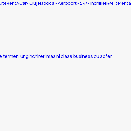
inchirieri@eliterent
pe termen lung
Inchireri masini clasa business cu sofer