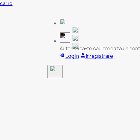
acar.ro
Autentifica-te sau creeaza un cont
Log In
Inregistrare