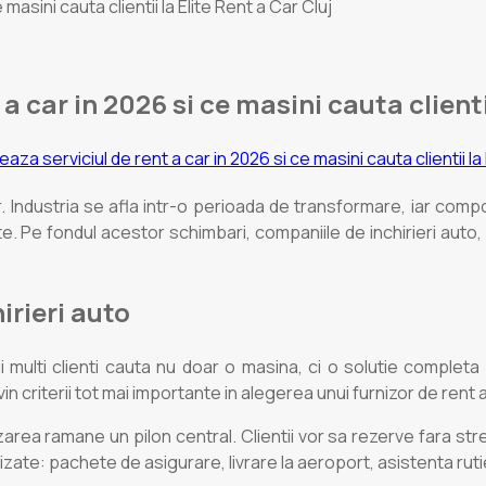
asini cauta clientii la Elite Rent a Car Cluj
 car in 2026 si ce masini cauta clientii
r. Industria se afla intr-o perioada de transformare, iar compo
te. Pe fondul acestor schimbari, companiile de inchirieri auto,
irieri auto
i multi clienti cauta nu doar o masina, ci o solutie completa 
n criterii tot mai importante in alegerea unui furnizor de rent a
zarea ramane un pilon central. Clientii vor sa rezerve fara str
izate: pachete de asigurare, livrare la aeroport, asistenta rutie