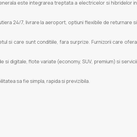
enerala este integrarea treptata a electricelor si hibridelor in
era 24/7, livrare la aeroport, optiuni flexibile de returnare si
l si care sunt conditiile, fara surprize. Furnizorii care ofera
e si digitale, flote variate (economy, SUV, premium) si servici
litatea sa fie simpla, rapida si previzibila.