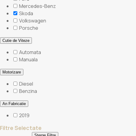
Mercedes-Benz
Skoda
Volkswagen
Porsche
Cutie de Viteze
Automata
Manuala
Motorizare
Diesel
Benzina
An Fabricatie
2019
Filtre Selectate
Șterge Filtre