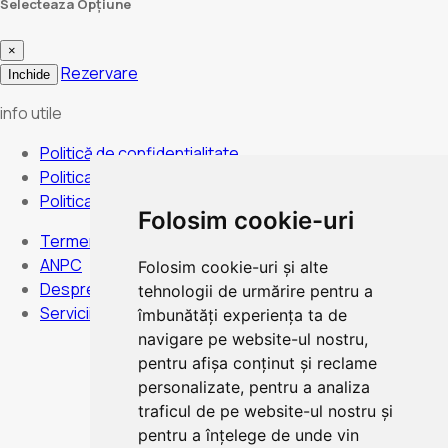
Selecteaza Opțiune
×
Rezervare
Inchide
info utile
Politică de confidențialitate
Politica de anulare
Politica de cookies
Folosim cookie-uri
Termeni și condiții
ANPC
Folosim cookie-uri și alte
Despre noi
tehnologii de urmărire pentru a
Servicii
îmbunătăți experiența ta de
navigare pe website-ul nostru,
pentru afișa conținut și reclame
personalizate, pentru a analiza
Program:
Luni duminica - Non stop
traficul de pe website-ul nostru și
pentru a înțelege de unde vin