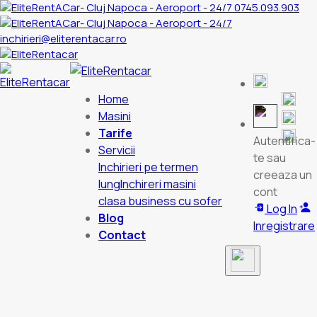
0745.093.903
inchirieri@eliterentacar.ro
Home
Masini
Tarife
Autentifica-
Servicii
te sau
Inchirieri pe termen
creeaza un
lung
Inchireri masini
cont
clasa business cu sofer
Log In
Blog
Inregistrare
Contact