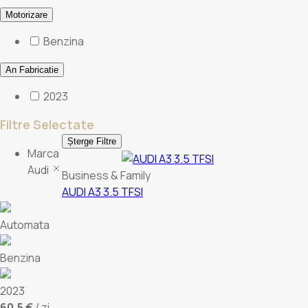
Motorizare
Benzina
An Fabricatie
2023
Filtre Selectate
Șterge Filtre
Marca
Audi
Business & Family
AUDI A3 3.5 TFSI
Automata
Benzina
2023
60,5 €
/ zi