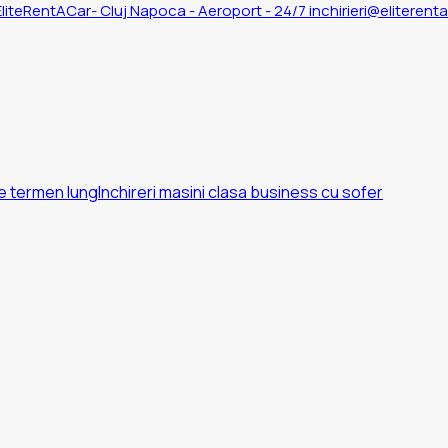
inchirieri@eliterent
pe termen lung
Inchireri masini clasa business cu sofer