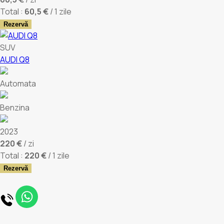
Total :
60,5 €
/ 1 zile
Rezervă
SUV
AUDI Q8
Automata
Benzina
2023
220 €
/ zi
Total :
220 €
/ 1 zile
Rezervă