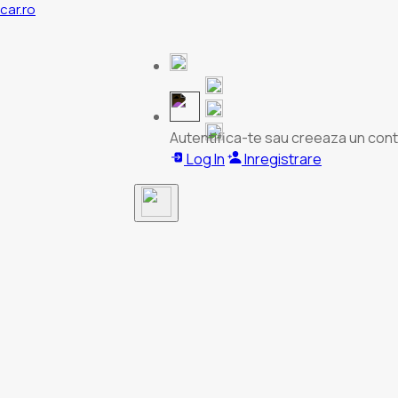
acar.ro
Autentifica-te sau creeaza un cont
Log In
Inregistrare