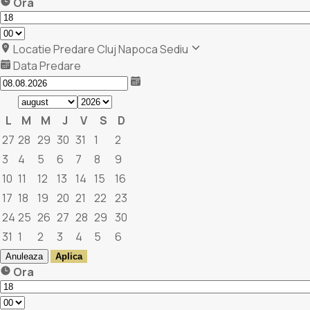
Ora
Locatie Predare
Cluj Napoca Sediu
Data Predare
L
M
M
J
V
S
D
27
28
29
30
31
1
2
3
4
5
6
7
8
9
10
11
12
13
14
15
16
17
18
19
20
21
22
23
24
25
26
27
28
29
30
31
1
2
3
4
5
6
Anuleaza
Aplica
Ora