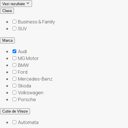
Vezi rezultate
Clasa
Business & Family
SUV
Marca
Audi
MG Motor
BMW
Ford
Mercedes-Benz
Skoda
Volkswagen
Porsche
Cutie de Viteze
Automata