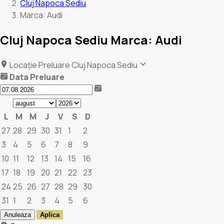
Cluj Napoca Sediu
Marca: Audi
Cluj Napoca Sediu Marca: Audi
Locație Preluare
Cluj Napoca Sediu
Data Preluare
L
M
M
J
V
S
D
27
28
29
30
31
1
2
3
4
5
6
7
8
9
10
11
12
13
14
15
16
17
18
19
20
21
22
23
24
25
26
27
28
29
30
31
1
2
3
4
5
6
Anuleaza
Aplica