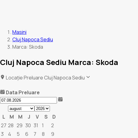
Masini
Cluj Napoca Sediu
Marca: Skoda
Cluj Napoca Sediu Marca: Skoda
Locație Preluare
Cluj Napoca Sediu
Data Preluare
L
M
M
J
V
S
D
27
28
29
30
31
1
2
3
4
5
6
7
8
9