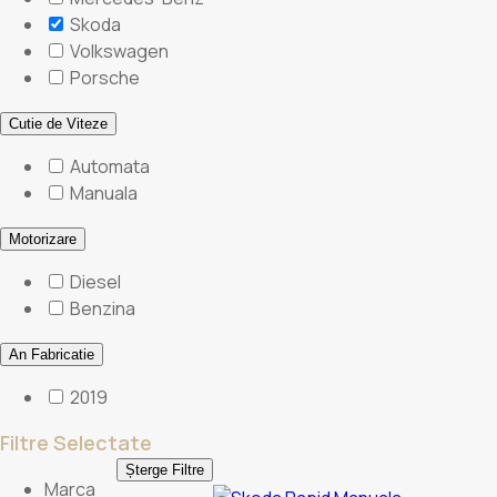
Skoda
Volkswagen
Porsche
Cutie de Viteze
Automata
Manuala
Motorizare
Diesel
Benzina
An Fabricatie
2019
Filtre Selectate
Șterge Filtre
Marca