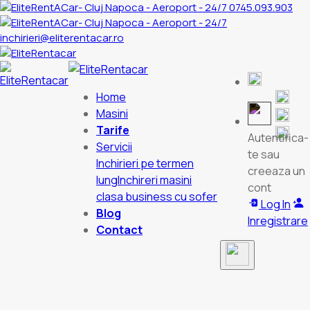
0745.093.903
inchirieri@eliterentacar.ro
Home
Masini
Tarife
Autentifica-
Servicii
te sau
Inchirieri pe termen
creeaza un
lung
Inchireri masini
cont
clasa business cu sofer
Log In
Blog
Inregistrare
Contact