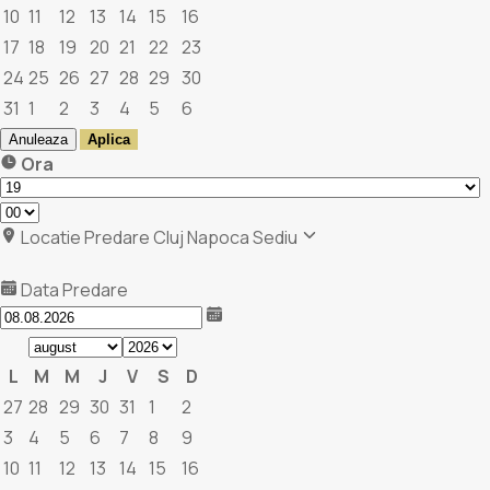
10
11
12
13
14
15
16
17
18
19
20
21
22
23
24
25
26
27
28
29
30
31
1
2
3
4
5
6
Anuleaza
Aplica
Ora
Locatie Predare
Cluj Napoca Sediu
Data Predare
L
M
M
J
V
S
D
27
28
29
30
31
1
2
3
4
5
6
7
8
9
10
11
12
13
14
15
16