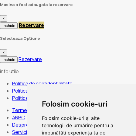
Masina a fost adaugata la rezervare
×
Rezervare
Inchide
Selecteaza Opțiune
×
Rezervare
Inchide
info utile
Politică de confidențialitate
Politica de anulare
Politica de cookies
Folosim cookie-uri
Termeni și condiții
ANPC
Folosim cookie-uri și alte
Despre noi
tehnologii de urmărire pentru a
Servicii
îmbunătăți experiența ta de