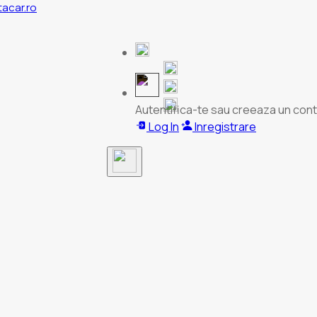
tacar.ro
Autentifica-te sau creeaza un cont
Log In
Inregistrare