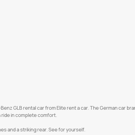
Benz GLB rental car from Elite rent a car. The German car bran
ride in complete comfort.
s and a striking rear. See for yourself.