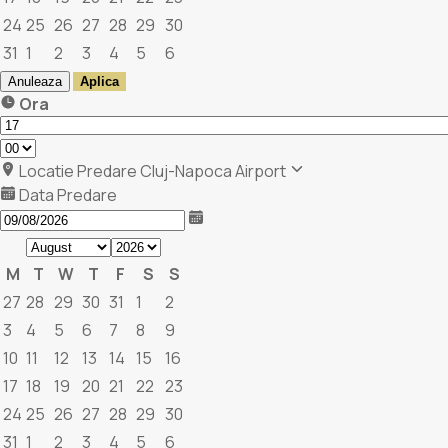
24
25
26
27
28
29
30
31
1
2
3
4
5
6
Anuleaza
Aplica
Ora
Locatie Predare
Cluj-Napoca Airport
Data Predare
M
T
W
T
F
S
S
27
28
29
30
31
1
2
3
4
5
6
7
8
9
10
11
12
13
14
15
16
17
18
19
20
21
22
23
24
25
26
27
28
29
30
31
1
2
3
4
5
6