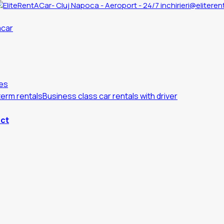
inchirieri@eliteren
es
erm rentals
Business class car rentals with driver
ct