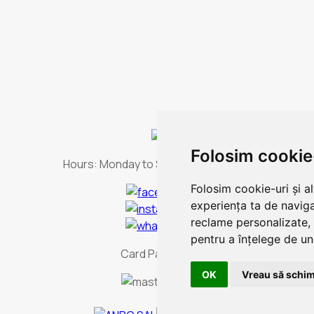
Folosim cookie
Hours:
Monday to Sunday - non-stop
Folosim cookie-uri și a
experiența ta de naviga
reclame personalizate, 
pentru a înțelege de und
Card Payment
OK
Vreau să schim