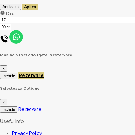
Anuleaza
Aplica
Ora
Masina a fost adaugata la rezervare
×
Rezervare
Inchide
Selecteaza Opțiune
×
Rezervare
Inchide
Useful Info
Privacy Policy