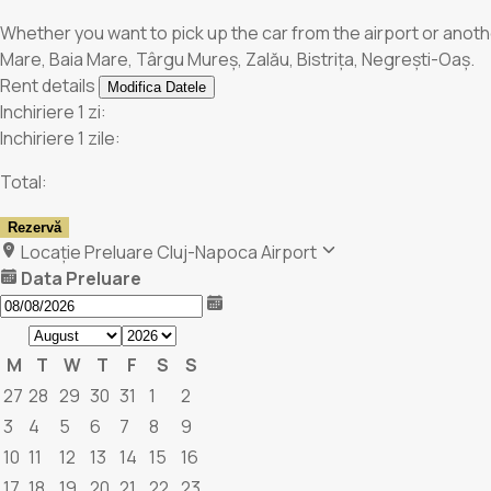
Whether you want to pick up the car from the airport or anothe
Mare, Baia Mare, Târgu Mureș, Zalău, Bistrița, Negrești-Oaș.
Rent details
Modifica Datele
Inchiriere 1 zi:
Inchiriere 1 zile:
Total:
Rezervă
Locație Preluare
Cluj-Napoca Airport
Data Preluare
M
T
W
T
F
S
S
27
28
29
30
31
1
2
3
4
5
6
7
8
9
10
11
12
13
14
15
16
17
18
19
20
21
22
23