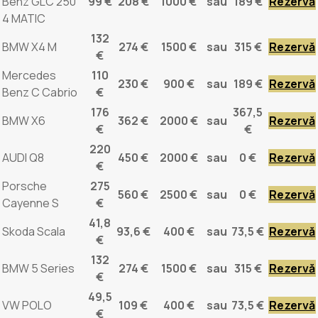
Benz GLC 250
99 €
208 €
1000 €
sau
189 €
Rezervă
4 MATIC
132
BMW X4 M
274 €
1500 €
sau
315 €
Rezervă
€
Mercedes
110
230 €
900 €
sau
189 €
Rezervă
Benz C Cabrio
€
176
367,5
BMW X6
362 €
2000 €
sau
Rezervă
€
€
220
AUDI Q8
450 €
2000 €
sau
0 €
Rezervă
€
Porsche
275
560 €
2500 €
sau
0 €
Rezervă
Cayenne S
€
41,8
Skoda Scala
93,6 €
400 €
sau
73,5 €
Rezervă
€
132
BMW 5 Series
274 €
1500 €
sau
315 €
Rezervă
€
49,5
VW POLO
109 €
400 €
sau
73,5 €
Rezervă
€