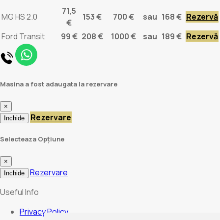
71,5
MG HS 2.0
153 €
700 €
sau
168 €
Rezervă
€
Ford Transit
99 €
208 €
1000 €
sau
189 €
Rezervă
Masina a fost adaugata la rezervare
×
Rezervare
Inchide
Selecteaza Opțiune
×
Rezervare
Inchide
Useful Info
Privacy Policy