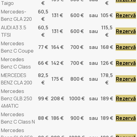
Taigo
€
€
Mercedes-
60,5
131 €
600 €
sau
105 €
Rezervă
Benz GLA 220
€
AUDI A3 3.5
60,5
115,5
131 €
600 €
sau
Rezervă
TFSI
€
€
Mercedes
77 €
164 €
700 €
sau
168 €
Rezervă
Benz C Coupe
Mercedes
66 €
142 €
700 €
sau
126 €
Rezervă
Benz C Class
MERCEDES
82,5
178,5
175 €
800 €
sau
Rezervă
BENZ CLA 200
€
€
Mercedes
Benz GLB 250
99 €
208 €
1000 €
sau
189 €
Rezervă
4MATIC
Mercedes
88 €
186 €
900 €
sau
189 €
Rezervă
Benz C Class N
Mercedes