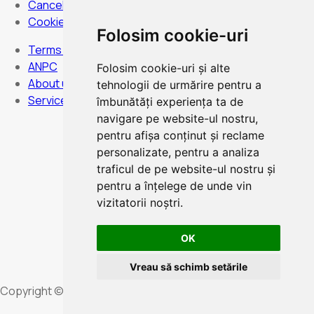
Cancellation Policy
Cookies Policy
Folosim cookie-uri
Terms and Conditions
ANPC
Folosim cookie-uri și alte
About us
tehnologii de urmărire pentru a
Services
îmbunătăți experiența ta de
navigare pe website-ul nostru,
pentru afișa conținut și reclame
personalizate, pentru a analiza
Hours:
Monday to Sunday - non-stop
traficul de pe website-ul nostru și
pentru a înțelege de unde vin
vizitatorii noștri.
OK
Card Payment
Vreau să schimb setările
Copyright © 2025 Elite Rent a Car Cluj