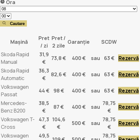
Ora
Cautare
Pret
Pret /
Mașină
Garanție
SCDW
/ zi
2 zile
Skoda Rapid
31,9
73,8 €
400 €
sau
63 €
Rezervă
Manual
€
Skoda Rapid
36,3
82,6 €
400 €
sau
63 €
Rezervă
Automatic
€
Volkswagen
44 €
98 €
400 €
sau
63 €
Rezervă
Passat
Mercedes-
38,5
78,75
87 €
400 €
sau
Rezervă
Benz B200
€
€
Volkswagen T-
47,3
104,6
78,75
500 €
sau
Rezervă
Cross
€
€
€
Volkswagen
49,5
78,75
109 €
500 €
sau
Rezervă