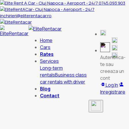
0745.093.903
inchirieri@eliterentacar.ro
Home
Cars
Rates
Autentifica-
Services
te sau
Long-term
creeaza un
rentals
Business class
cont
car rentals with driver
Log In
Blog
Inregistrare
Contact