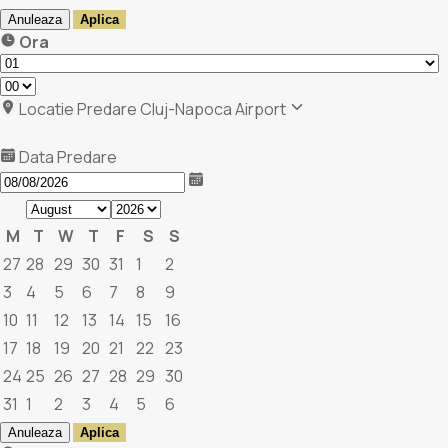
Anuleaza
Aplica
Ora
Locatie Predare
Cluj-Napoca Airport
Data Predare
M
T
W
T
F
S
S
27
28
29
30
31
1
2
3
4
5
6
7
8
9
10
11
12
13
14
15
16
17
18
19
20
21
22
23
24
25
26
27
28
29
30
31
1
2
3
4
5
6
Anuleaza
Aplica