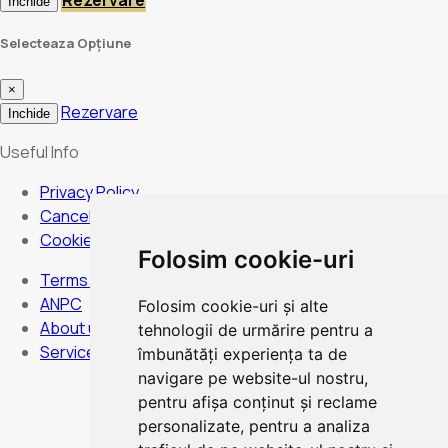
Rezervare
Inchide
Selecteaza Opțiune
×
Rezervare
Inchide
Useful Info
Privacy Policy
Cancellation Policy
Cookies Policy
Folosim cookie-uri
Terms and Conditions
ANPC
Folosim cookie-uri și alte
About us
tehnologii de urmărire pentru a
Services
îmbunătăți experiența ta de
navigare pe website-ul nostru,
pentru afișa conținut și reclame
personalizate, pentru a analiza
Hours:
Monday to Sunday - non-stop