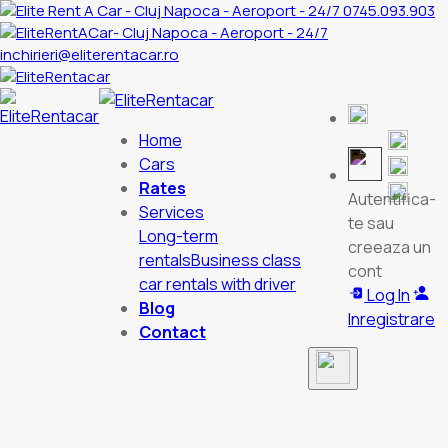
0745.093.903
inchirieri@eliterentacar.ro
Home
Cars
Rates
Autentifica-
Services
te sau
Long-term
creeaza un
rentals
Business class
cont
car rentals with driver
Log In
Blog
Inregistrare
Contact